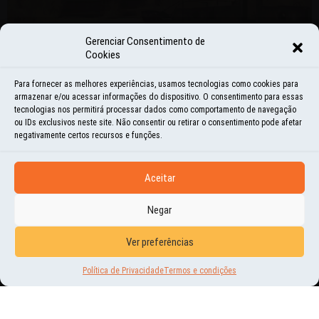
Gerenciar Consentimento de
Cookies
Para fornecer as melhores experiências, usamos tecnologias como cookies para
armazenar e/ou acessar informações do dispositivo. O consentimento para essas
tecnologias nos permitirá processar dados como comportamento de navegação
ou IDs exclusivos neste site. Não consentir ou retirar o consentimento pode afetar
negativamente certos recursos e funções.
AMBIENTAL
Aceitar
O HOMEM É CAPAZ, SIM, DE
Negar
CAUSAR GRANDES FERIMENTOS
NO PLANETA TERRA
Ver preferências
Política de Privacidade
Termos e condições
27 | NOV | 2016
EM NOSSA PASSAGEM PELA ÁSIA CENTRAL, MAIS PRECISAMENTE NO PAÍS
UZBEQUISTÃO, FIZEMOS QUESTÃO DE VISITAR UM LAGO DE ÁGUA SALGADA, QUE