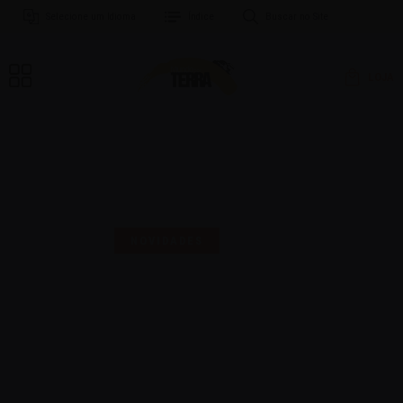
Selecione um Idioma
Índice
Buscar no Site
LOJA
MAIS UMA SELO PARA
COMEMORAR!
NOVIDADES
16 | AGO | 2024