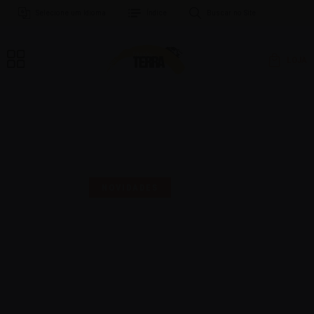
Selecione um Idioma
Índice
Buscar no Site
LOJA
MAIS UMA SELO PARA
COMEMORAR!
NOVIDADES
16 | AGO | 2024