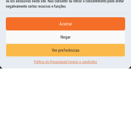
ou IDs exclusivos neste site. Não consentir ou retirar o consentimento pode afetar
negativamente certos recursos e funções.
Aceitar
Negar
HISTÓRIAS E MOMENTOS
NO TOPO DA UCRÂNIA
Ver preferências
Política de Privacidade
Termos e condições
21 | JUN | 2017
O MONTE HOVERLA (2.061M) É O PONTO MAIS ALTO DA UCRÂNIA E É UM SÍMBOLO
DE GRANDEZA PARA O POVO LOCAL. POR SER DE FÁCIL ACESSO, MILHARES DE
UCRANIANOS SOBEM...