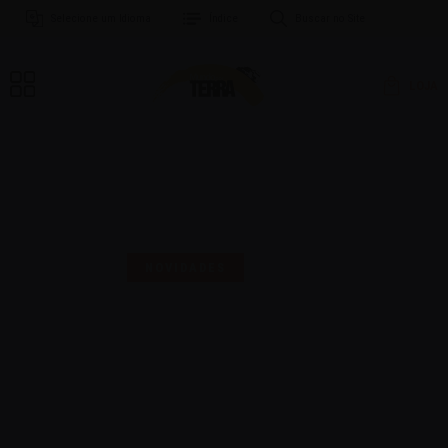
Selecione um Idioma
Índice
Buscar no Site
LOJA
MAIS UMA SELO PARA
COMEMORAR!
NOVIDADES
16 | AGO | 2024