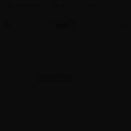
Selecione um Idioma
Índice
Buscar no Site
LOJA
MAIS UMA SELO PARA
COMEMORAR!
NOVIDADES
16 | AGO | 2024