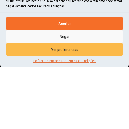
ou IDs exclusivos neste site. Não consentir ou retirar o consentimento pode afetar
negativamente certos recursos e funções.
Aceitar
Negar
HISTÓRIAS E MOMENTOS
OS URSOS PESCANDO SALMÃO!
Ver preferências
Política de Privacidade
Termos e condições
3 | OUT | 2015
ESTE FOI, SEM DÚVIDA, UM DOS MOTIVOS QUE NOS TROUXE AO ALASCA – OS
URSOS PESCANDO SALMÃO! SE OLHAREM AS FOTOS NA SEQUENCIA, VERÃO QUE
ELAS CONTAM UMA...