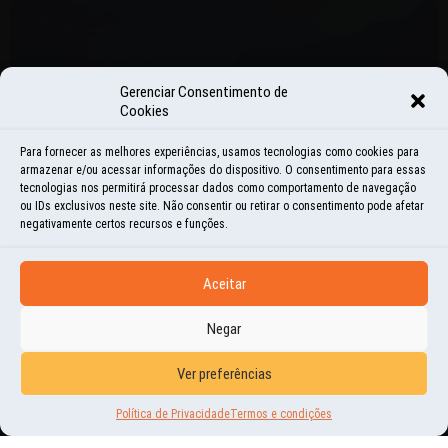
Gerenciar Consentimento de
Cookies
Para fornecer as melhores experiências, usamos tecnologias como cookies para
armazenar e/ou acessar informações do dispositivo. O consentimento para essas
tecnologias nos permitirá processar dados como comportamento de navegação
ou IDs exclusivos neste site. Não consentir ou retirar o consentimento pode afetar
negativamente certos recursos e funções.
Aceitar
Negar
Ver preferências
NOVIDADES
PRÉ-VENDA DO LIVRO MUNDO
Política de Privacidade
Termos e condições