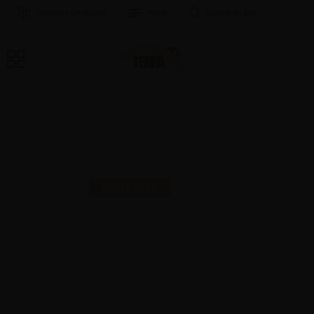
Selecione um Idioma
Índice
Buscar no Site
LOJA
MAIS UMA SELO PARA
COMEMORAR!
NOVIDADES
16 | AGO | 2024