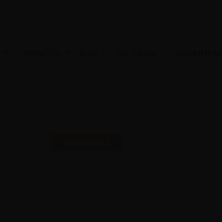
EXPEDIÇÕES
BLOG
PALESTRAS
DOCUMENTÁR
S UMA SELO PARA COMEMO
NOVIDADES
16 | AGO | 2024