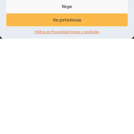
VEJA
TAMBÉM
Negar
Ver preferências
Política de Privacidade
Termos e condições
NOVIDADES
DE VOLTA PRA CASA
31 | MAR | 2010