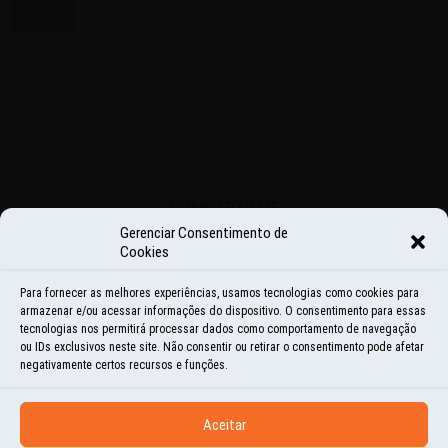
COMPARTILHE
Gerenciar Consentimento de
Cookies
Share
Share
Share
Share
Share
Para fornecer as melhores experiências, usamos tecnologias como cookies para
on
on
on
on
on
armazenar e/ou acessar informações do dispositivo. O consentimento para essas
<
ANTERIOR
PRÓXIMO
>
tecnologias nos permitirá processar dados como comportamento de navegação
Facebook
Instagram
LinkedIn
Twitter
WhatsApp
ou IDs exclusivos neste site. Não consentir ou retirar o consentimento pode afetar
negativamente certos recursos e funções.
Aceitar