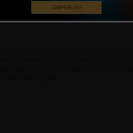
COMPRAR DVD
s os bons preços da Zona Franca da cidade de Colón para comprar
izando para podermos voltar com os trabalhos em nosso site e redes
o de paciência que já estamos preparando esse material para dispon
o todos os emails recebidos.