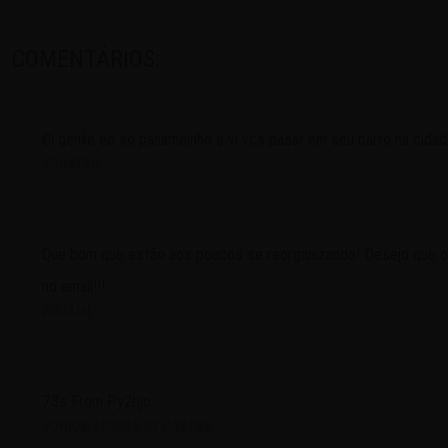
COMENTÁRIOS:
Oi gente eo so panameinho e vi vcs pasar em seu carro na cidade
JONATAN
Que bom que estão aos poucos se reorganizando! Desejo que o Pa
no email!!!
WILLIAN
73s From Py2bjo
JUNIOR TORRES DE CASTRO