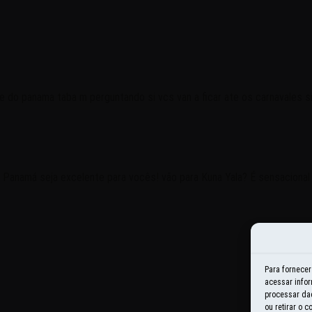
 do panama taba m perguntando si vcs van a ficar ate os carnavales si 
namá seja excelente para vocês! vão para Kuna Yala? É sensacional aque
Para fornece
acessar infor
processar da
ou retirar o 