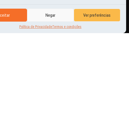
ceitar
Negar
Ver preferências
Política de Privacidade
Termos e condições
<
ANTERIOR
PRÓXIMO
>