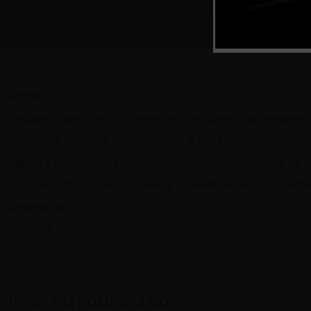
Amigos!
Chegamos quarta-feira no Panamá, via FerryXpress. Aproveitamo
estamos na Cidade do Panamá (capital) e aqui estamos nos reorgan
Panamá e nos mandando emails com outras dúvidas. Pedimos um pouc
com o FerryXpress e aqui no Panamá. E também estamos respondend
Grande abraço,
Michelle e Roy
DEIXE UM COMENTÁRIO