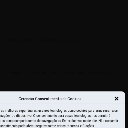
vai pasa pelas cidades do interior do pais
le lugar... Forte abraço, Willian. PS: obrigado pela atenção
Gerenciar Consentimento de Cookies
r as melhores experiências, usamos tecnologias como cookies para armazenar e/ou
mações do dispositivo. O consentimento para essas tecnologias nos permitirá
dos como comportamento de navegação ou IDs exclusivos neste site. Não consentir
consentimento pode afetar negativamente certos recursos e funções.