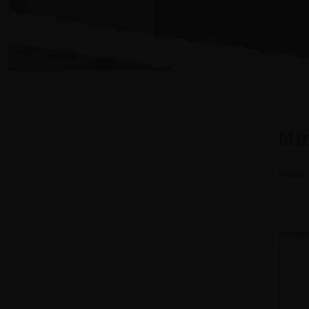
DEI
Nome
Coment