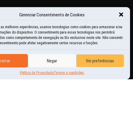
Gerenciar Consentimento de Cookies
r as melhores experiências, usamos tecnologias como cookies para armazenar e/ou
mações do dispositivo. O consentimento para essas tecnologias nos permitirá
r Terra.
dos como comportamento de navegação ou IDs exclusivos neste site. Não consentir
consentimento pode afetar negativamente certos recursos e funções.
ceitar
Negar
Ver preferências
Política de Privacidade
Termos e condições
<
ANTERIOR
PRÓXIMO
>