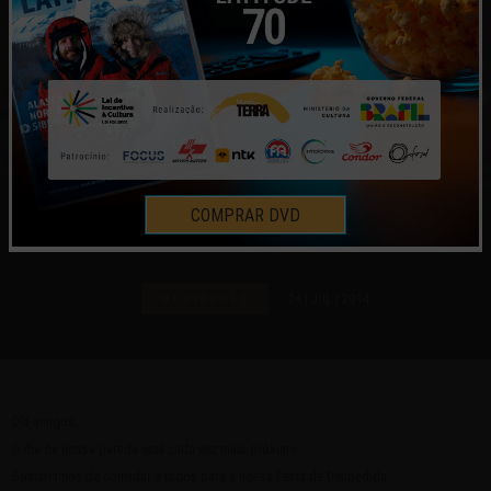
FESTA DE DESPEDIDA – MUNDO
COMPRAR DVD
POR TERRA
NOVIDADES
24 | JUL | 2014
Olá amigos.
O dia de nossa partida está cada vez mais próximo.
Gostaríamos de convidar a todos para a nossa Festa de Despedida.