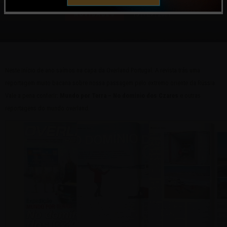
NOVIDADES
15 | FEV | 2021
Neste início de ano saímos na capa da Overland Portugal. A revista trás uma
reportagem muito bacana sobre nossa passagem pelo extremo oriente da Rússia.
Vale a pena conferir:
Mundo por Terra – No domínio dos Czares
e outras
reportagens do mundo overland.