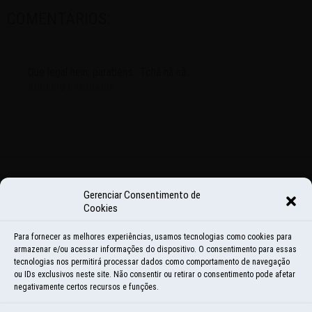
COMENTÁRIOS:
Que legal hein, parabéns.. Tchã nã nã...
ROGERIO CAGGIANO
Gerenciar Consentimento de
COMPARTILHE
Cookies
Para fornecer as melhores experiências, usamos tecnologias como cookies para
armazenar e/ou acessar informações do dispositivo. O consentimento para essas
Share
Share
Share
Share
Share
tecnologias nos permitirá processar dados como comportamento de navegação
ou IDs exclusivos neste site. Não consentir ou retirar o consentimento pode afetar
on
on
on
on
on
negativamente certos recursos e funções.
<
ANTERIOR
PRÓXIMO
>
Facebook
Instagram
LinkedIn
Twitter
WhatsApp