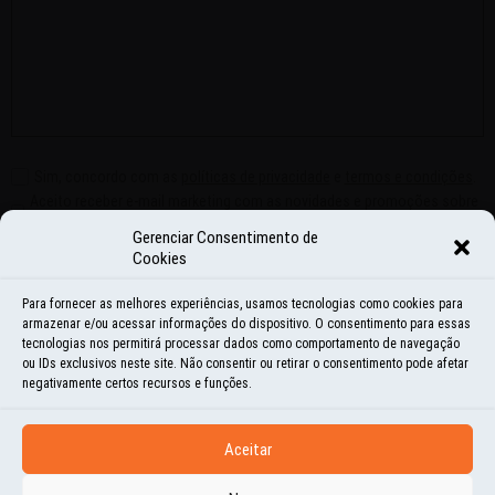
Sim, concordo com as
políticas de privacidade
e
termos e condições
.
Aceito receber e-mail marketing com as novidades e promoções sobre
o Mundo por Terra.
Gerenciar Consentimento de
Salvar meus dados neste navegador para a próxima vez que eu
Cookies
comentar.
Para fornecer as melhores experiências, usamos tecnologias como cookies para
armazenar e/ou acessar informações do dispositivo. O consentimento para essas
tecnologias nos permitirá processar dados como comportamento de navegação
ou IDs exclusivos neste site. Não consentir ou retirar o consentimento pode afetar
negativamente certos recursos e funções.
COMENTÁRIOS:
Aceitar
Adorei a dica, vou ler!!!!