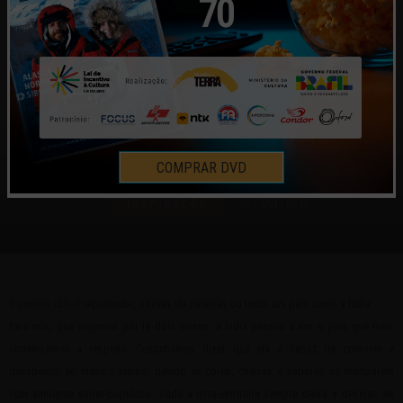
DICA DE LEITURA SOBRE A ÍNDIA
COMPRAR DVD
INSPIRAÇÃO
29 | JAN | 2013
É sempre difícil representar, através de palavras ou texto, um país como a Índia.
Para nós, que viajamos por lá dois meses, a Índia passou a ser o país que mais
conversamos a respeito. Costumamos dizer que ela é capaz de comover e
desapontar ao mesmo tempo, devido as cores, cheiros e sabores se misturarem
num ambiente super-populoso, onde a infra-estrutura sempre deixa a desejar. As