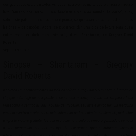
desigualdades estão em todos os lados. Escrevemos muito sobre a Índia em nosso
livro
“Mundo por Terra – Uma fascinante volta ao mundo de carro”
, alias,
sobre este país, um livro exclusivo é pouco, se quiséssemos contar todas nossas
histórias e percepções. Agora, se pudermos dar uma dica de leitura para quem
quiser conhecer ainda mais este país, ai vai:
Shantaram, de Gregory David
Roberts.
Veja sua sinopse:
Sinopse – Shantaram – Gregory
David Roberts
Inspirado em acontecimentos da vida do próprio autor, Shantaram narra a história de
Lin, que após fugir de uma prisão de segurança máxima, na Austrália, vai para a Índia
redescobrir o sentido da vida. Ao lado de Prabaker, seu guia e amigo fiel, Lin mergulha
em uma aventura arrebatadora pelo submundo de Bombaim (atual Mumbai), onde abre
um posto médico gratuito, faz sua iniciação no mundo do crime organizado e começa
a ser perseguido por um inimigo tão misterioso quanto influente. Sucesso
internacional, com mais de dois milhões de exemplares vendidos, Shantaram é o fruto