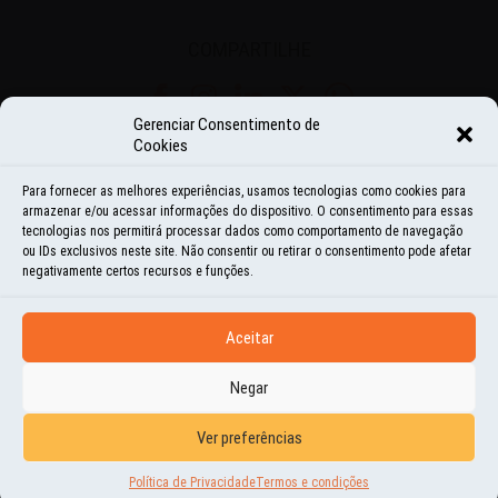
COMPARTILHE
Share
Share
Share
Share
Share
Gerenciar Consentimento de
Cookies
on
on
on
on
on
<
ANTERIOR
PRÓXIMO
>
Para fornecer as melhores experiências, usamos tecnologias como cookies para
Facebook
Instagram
LinkedIn
Twitter
WhatsApp
armazenar e/ou acessar informações do dispositivo. O consentimento para essas
tecnologias nos permitirá processar dados como comportamento de navegação
ou IDs exclusivos neste site. Não consentir ou retirar o consentimento pode afetar
negativamente certos recursos e funções.
VEJA
TAMBÉM
Aceitar
Negar
Ver preferências
Política de Privacidade
Termos e condições