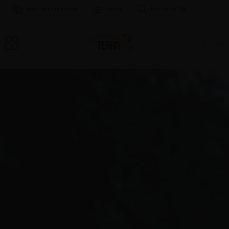
Selecione um Idioma
Índice
Buscar no Site
LOJA