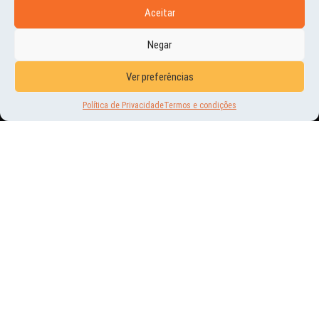
Aceitar
Negar
VEJA
TAMBÉM
Ver preferências
Política de Privacidade
Termos e condições
HISTÓRIAS E MOMENTOS
NATAL 2007
22 | DEZ | 2012