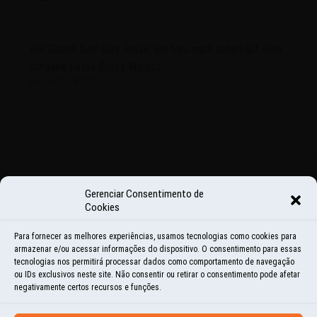
Viel Glueck fuer eure Reise. Ich freu mlch schon auf viele
schoene Fotos Gruss Margot.
MARGOT PREUS
Gerenciar Consentimento de
COMPARTILHE
Cookies
Para fornecer as melhores experiências, usamos tecnologias como cookies para
armazenar e/ou acessar informações do dispositivo. O consentimento para essas
Share
Share
Share
Share
Share
tecnologias nos permitirá processar dados como comportamento de navegação
on
on
on
on
on
ou IDs exclusivos neste site. Não consentir ou retirar o consentimento pode afetar
negativamente certos recursos e funções.
<
ANTERIOR
PRÓXIMO
>
Facebook
Instagram
LinkedIn
Twitter
WhatsApp