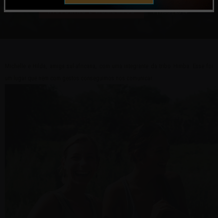
HISTÓRIAS E MOMENTOS
7 | AGO | 2014
Michelle e Hilda, amiga sul-africana, com uma integrante da tribo Himba. Esse foi
um lugar que nem com gestos conseguimos nos comunicar.