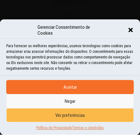
COMPARTILHE
Share
Share
Share
Share
Share
Gerenciar Consentimento de
on
on
on
on
on
Cookies
<
ANTERIOR
PRÓXIMO
>
Facebook
Instagram
LinkedIn
Twitter
WhatsApp
Para fornecer as melhores experiências, usamos tecnologias como cookies para
armazenar e/ou acessar informações do dispositivo. O consentimento para essas
tecnologias nos permitirá processar dados como comportamento de navegação
ou IDs exclusivos neste site. Não consentir ou retirar o consentimento pode afetar
negativamente certos recursos e funções.
VEJA
TAMBÉM
Aceitar
Negar
Ver preferências
Política de Privacidade
Termos e condições