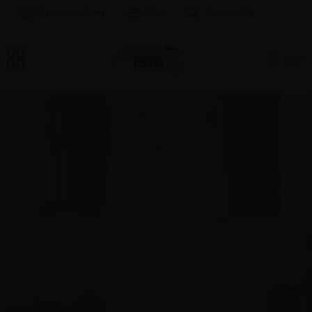
Selecione um Idioma
Índice
Buscar no Site
LOJA