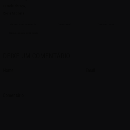
Grande abraço,
Roy e Michelle
Cheiro de borracha queimada
Fogo no motor!
Pó químico no motor
Improvisando para seguir viagem
DEIXE UM COMENTÁRIO
Nome
Email
Comentário