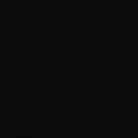
algumas dicas que nós procuramos melhorar em nosso carro e em nossos
procedimentos de emergência.
Verificar com maior frequência a carga e o vencimento do extintor.
O extintor está em local de fácil acesso, sem obstruções em sua frente? A
fechadura que o segura esta fácil de abrir? Aliás, eu sei onde fica o extintor
em meu carro?
O tamanho desse extintor é compatível com o tamanho de seu carro?
Nós temos uma chave geral no Lobo, que foi uma das coisas que também
interrompeu o curto. Achamos que em carros mais antigos, não custa instalar
uma chave geral.
Também combinamos o seguinte: numa próxima vez que sentirmos cheiro de
queimado, antes de descobrir se é mesmo fogo, a primeira coisa a fazer é
desligar a chave geral e pegar o extintor, para aí sim abrir o capô e verificar
o que realmente está acontecendo. Dessa forma ganha-se muito tempo e
previne-se um fogo maior e danos maiores.
Se alguém tiver algo a acrescentar nessas dicas acima, fiquem a vontade para
deixarem seus comentários…
Uma segura viagem a todos!