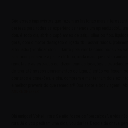
São esses imprevistos que fazem as historias mais interessante
certeza para todas as experiências temos um aprendizado!... um
dou, é todo dia, abrir o capô antes de sair,... olhar os fios, líquidos
geral, com o motor desligado e ligado tb... aouvir ruidos, (rolamen
alternador) verificar óleo, ... tanto pela vareta como possíveis v
sim, principalmente a parte elétrica, ainda mais que estão anda
remotas e as estradas condizem com as locações... trepidaçõ
de tirar até nossos pensamentos do lugar, :) então verifiquem 
contatos e conexões, e sim, comprem e mantenham dois extintores
é melhor prevenir do que remediar!! Boa sorte e boa viagem!! Ab
ANDRE SHEFFER
Olá amigos! Voltei... rsrs Se não fosse os "percalços", a vida não 
rsrs Já q vcs pediram uma dica, vou dar! rs Depois da chave gera