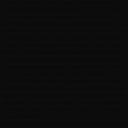
Ao passo que subíamos, o motor aqueceu, mas nada além do que já vinha
superaquecendo há algum tempo (uma manutenção geral no Lobo, incluindo o
problema do aquecimento, já estava programada em Salt Lake City – Utah).
DE REPENTE um cheiro estranho, de borracha queimada! Paramos o carro
rapidamente no acostamento, abrimos o capô e demos de cara com o lado
esquerdo do motor em chamas. A verdade é que ao abrir o capô a chama até se
intensificou, pois houve um aumento repentino de oxigênio. Corremos para pegar o
extintor e o acionamos rapidamente, deixando aquela área coberta de pó químico.
Já em seguida desativamos a corrente elétrica desligando a chave geral do carro.
Caramba, quando iríamos imaginar que isso poderia acontecer conosco? Acho que
nunca. Por muita sorte o dano foi mínimo. O fogo foi ocasionado por um curto
circuito no fio do alternador, que estava mal posicionado e por isso se desgastou
na quina do motor. Alternador (+) e motor (-) = curto! Por sorte, o fogo queimou
apenas alguns fios elétricos e o cano de plástico do LDA. Nada grave. Para seguir
viagem, devido ao fio da ignição (que interliga a chave com a bomba injetora) ter
queimado também, tivemos apenas que fazer uma ligação direta. Ainda tínhamos
cerca de 600km até Salt Lake City.
Mas e aí, podemos aprender alguma coisa com isso? Com toda certeza. Aqui vão