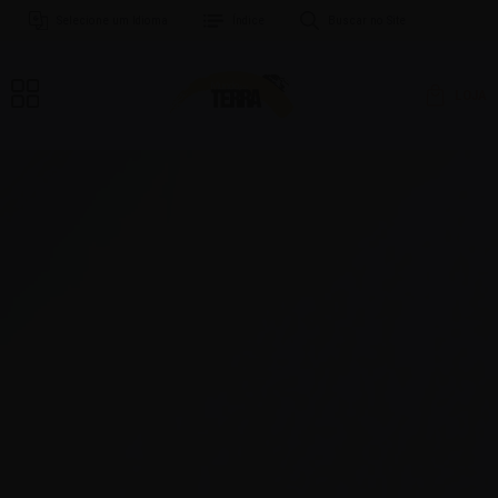
Selecione um Idioma
Índice
Buscar no Site
LOJA