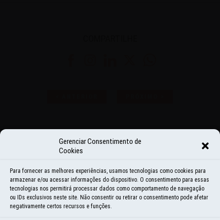
COMPARTILHE
Share
Share
Share
Share
Share
on
on
on
on
on
<
ANTERIOR
PRÓXIMO
>
Facebook
Instagram
LinkedIn
Twitter
WhatsApp
Gerenciar Consentimento de
Cookies
VEJA
TAMBÉM
Para fornecer as melhores experiências, usamos tecnologias como cookies para
armazenar e/ou acessar informações do dispositivo. O consentimento para essas
tecnologias nos permitirá processar dados como comportamento de navegação
ou IDs exclusivos neste site. Não consentir ou retirar o consentimento pode afetar
negativamente certos recursos e funções.