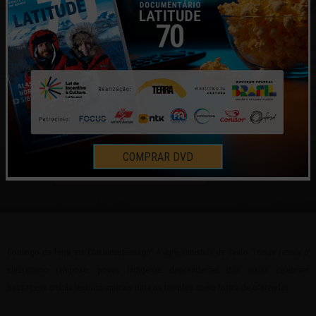
CHICHICASTENANGO,
GUATEMALA
COMPRAR DVD
HISTÓRIAS E MOMENTOS
28 | NOV | 2023
Domingo de feira em Chichicastenango. A igreja mística de Santo Tomás retrata o
sincretismo religioso: povos indígenas descendentes dos maias celebram
passagens cristãs levando animais para os templos como forma de oferendas.