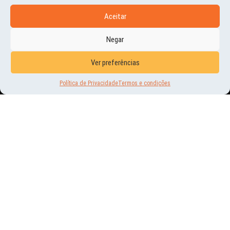
Aceitar
Negar
Ver preferências
HISTÓRIAS E MOMENTOS
Política de Privacidade
Termos e condições
NATAL 2007
22 | DEZ | 2012