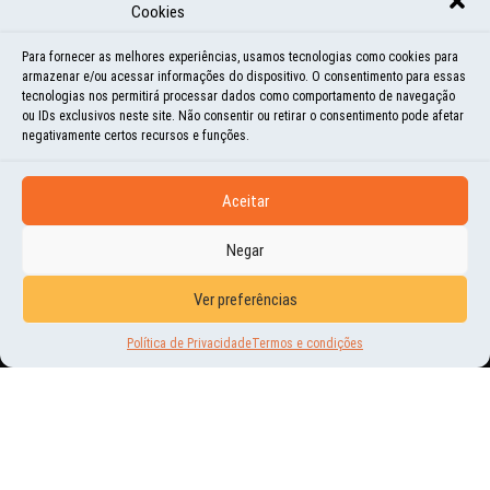
Cookies
Para fornecer as melhores experiências, usamos tecnologias como cookies para
armazenar e/ou acessar informações do dispositivo. O consentimento para essas
tecnologias nos permitirá processar dados como comportamento de navegação
Foto Michelle F. Weiss
ou IDs exclusivos neste site. Não consentir ou retirar o consentimento pode afetar
negativamente certos recursos e funções.
DEIXE UM COMENTÁRIO
Aceitar
Negar
Nome
Email
Ver preferências
Política de Privacidade
Termos e condições
Comentário