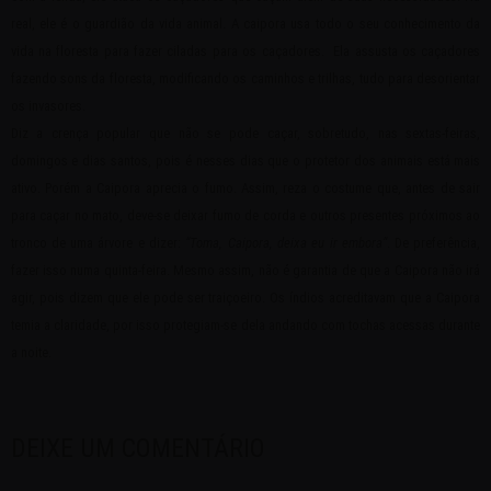
real, ele é o guardião da vida animal. A caipora usa todo o seu conhecimento da
vida na floresta para fazer ciladas para os caçadores. Ela assusta os caçadores
fazendo sons da floresta, modificando os caminhos e trilhas, tudo para desorientar
os invasores.
Diz a crença popular que não se pode caçar, sobretudo, nas sextas-feiras,
domingos e dias santos, pois é nesses dias que o protetor dos animais está mais
ativo. Porém a Caipora aprecia o fumo. Assim, reza o costume que, antes de sair
para caçar no mato, deve-se deixar fumo de corda e outros presentes próximos ao
tronco de uma árvore e dizer:
“Toma, Caipora, deixa eu ir embora”
. De preferência,
fazer isso numa quinta-feira. Mesmo assim, não é garantia de que a Caipora não irá
agir, pois dizem que ele pode ser traiçoeiro. Os índios acreditavam que a Caipora
temia a claridade, por isso protegiam-se dela andando com tochas acessas durante
a noite.
DEIXE UM COMENTÁRIO