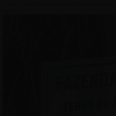
No interior do pantanal nos deparamos com essa placa abaixo, dizendo
Terra da
Caipora
.