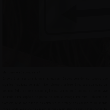
Mas quem é a Caipora, afinal?
Caipora é um ser da mitologia tupi-guarani. Caipora vem do tupi
caapora
que
significa “habitante do mato”. No folclore brasileiro é representada como um
pequeno índio de pele escura, ágil e nu. Seu corpo é coberto de pêlos, vive
montado numa espécie de porco do mato e carrega uma vara. Habitante das
florestas, reina sobre todos os animais e os protege dos caçadores. De acordo
com a lenda, ele ataca os caçadores que caçam além de suas necessidades. Na