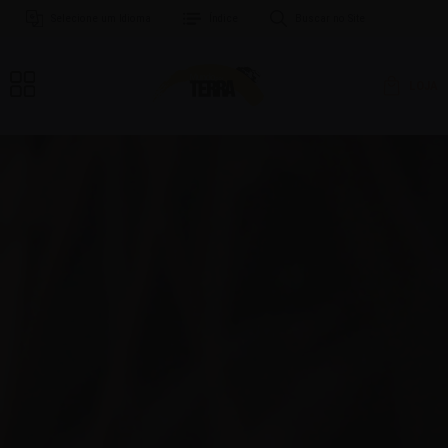
Selecione um Idioma
Índice
Buscar no Site
LOJA