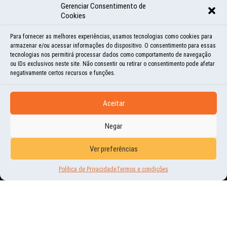
Gerenciar Consentimento de
Cookies
COMENTÁRIOS:
Para fornecer as melhores experiências, usamos tecnologias como cookies para
armazenar e/ou acessar informações do dispositivo. O consentimento para essas
tecnologias nos permitirá processar dados como comportamento de navegação
ou IDs exclusivos neste site. Não consentir ou retirar o consentimento pode afetar
Muito interessante. Mas acho que fumo algum distraem
negativamente certos recursos e funções.
os protetores dos animais. ;)
IANDARA
Aceitar
Negar
Ver preferências
Política de Privacidade
Termos e condições
COMPARTILHE
Share
Share
Share
Share
Share