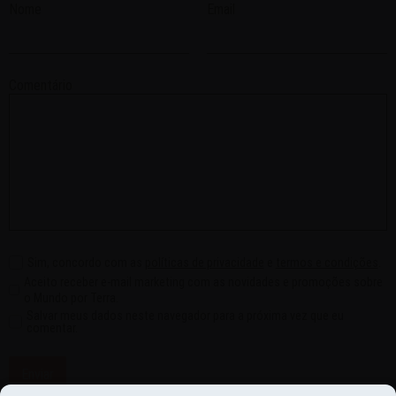
Nome
Email
Comentário
Sim, concordo com as
políticas de privacidade
e
termos e condições
.
Aceito receber e-mail marketing com as novidades e promoções sobre
o Mundo por Terra.
Salvar meus dados neste navegador para a próxima vez que eu
comentar.