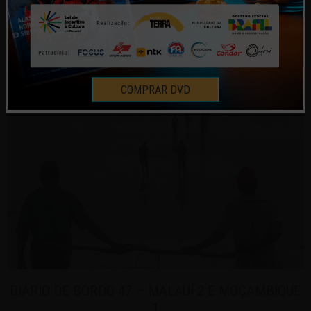
DIÁRIO DE BORDO 46 – MALAUÍ 1
30 | OUT | 2008
(10/10/2008 a 31/10/2008) No coração quente da África!
Esse é o slogan do Malaui, pequeno país...
COMPRAR DVD
DIÁRIO DE BORDO 47 – MALAUÍ 2 E MOÇAMBIQUE
1