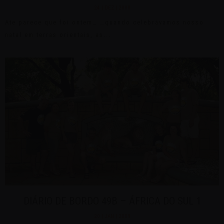
24 | DEZ | 2008
Ate parece que foi ontem… …quando celebrávamos nosso
natal em terras orientais, as...
DIÁRIO DE BORDO 49B – ÁFRICA DO SUL 1
20 | JAN | 2009