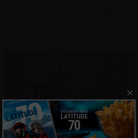
DIÁRIO DE BORDO 45 – TANZÂNIA
14 | OUT | 2008
(28/09/2008 a 10/10/2008) O Tanganhica (parte continental
da atual Tanzânia), que fora colônia...