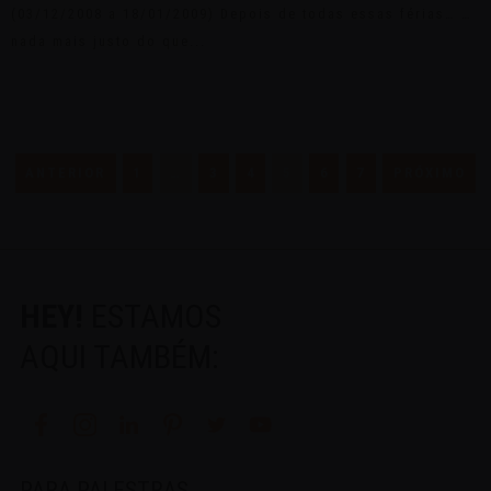
(03/12/2008 a 18/01/2009) Depois de todas essas férias… …
nada mais justo do que...
Paginação
de
ANTERIOR
1
…
3
4
5
6
7
PRÓXIMO
posts
HEY!
ESTAMOS
AQUI TAMBÉM:
PARA PALESTRAS,